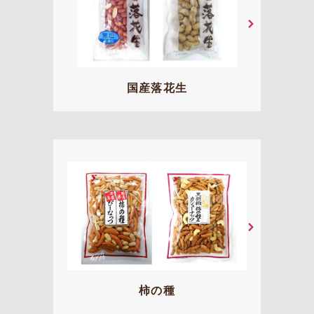
国産落花生
柿の種