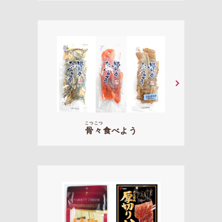
こつ
こつ
骨
々
食べよう