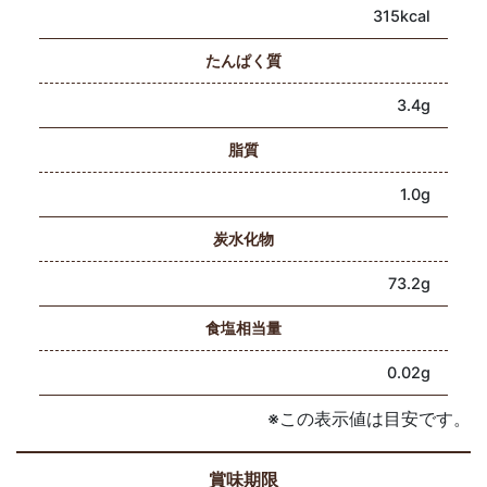
315kcal
たんぱく質
3.4g
脂質
1.0g
炭水化物
73.2g
食塩相当量
0.02g
※この表示値は目安です。
賞味期限