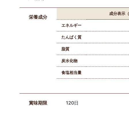
成分表示（
栄養成分
エネルギー
たんぱく質
脂質
炭水化物
食塩相当量
賞味期限
120日