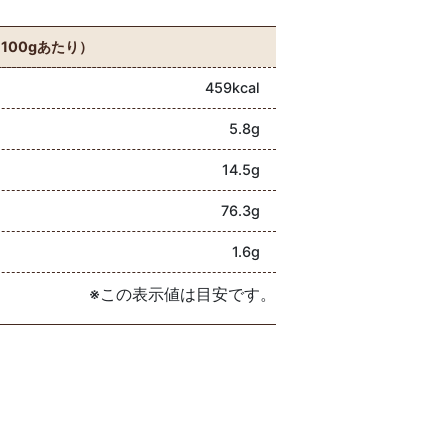
100gあたり）
459kcal
5.8g
14.5g
76.3g
1.6g
※この表示値は目安です。