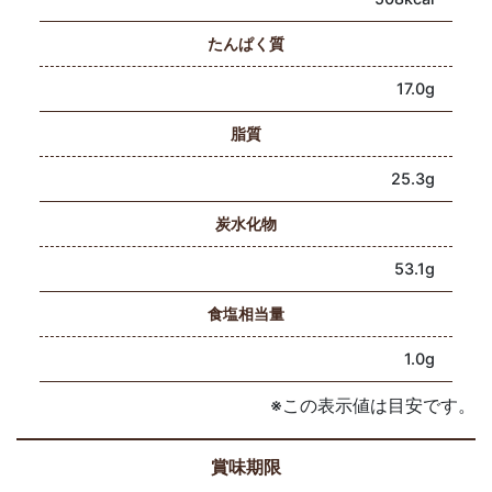
たんぱく質
17.0g
脂質
25.3g
炭水化物
53.1g
食塩相当量
1.0g
※この表示値は目安です。
賞味期限