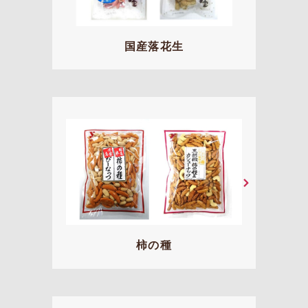
国産落花生
柿の種