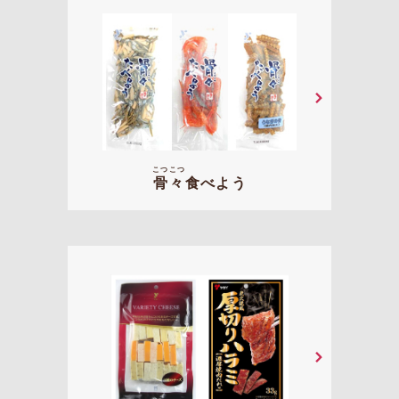
こつ
こつ
骨
々
食べよう