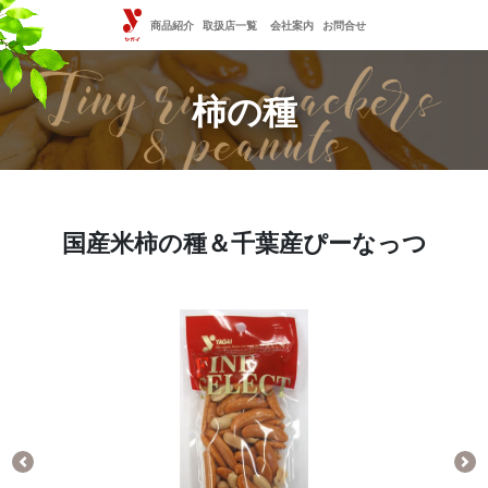
商品紹介
取扱店一覧
会社案内
お問合せ
柿の種
国産米柿の種＆千葉産ぴーなっつ