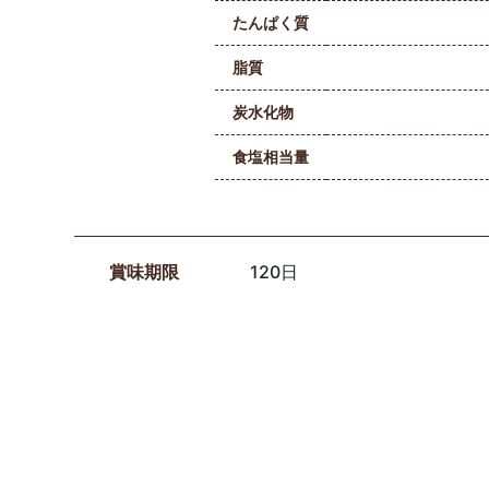
たんぱく質
脂質
炭水化物
食塩相当量
賞味期限
120日