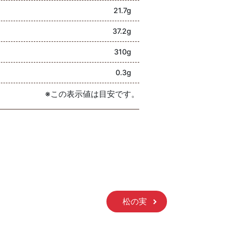
21.7g
37.2g
310g
0.3g
※この表示値は目安です。
松の実