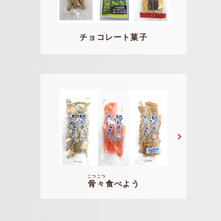
チョコレート菓子
こつ
こつ
骨
々
食べよう