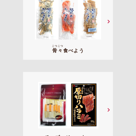
こつ
こつ
骨
々
食べよう